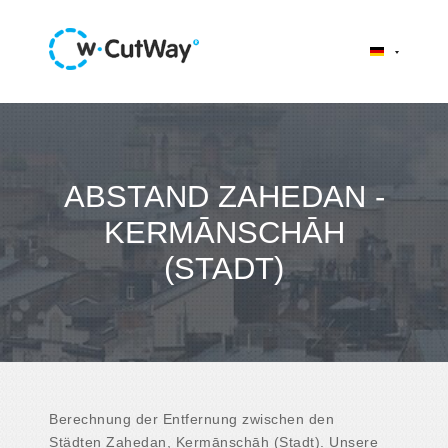
ABSTAND ZAHEDAN -
KERMĀNSCHĀH
(STADT)
Berechnung der Entfernung zwischen den
Städten Zahedan, Kermānschāh (Stadt). Unsere