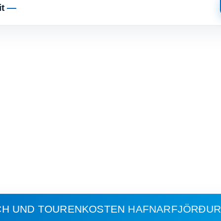
it
—
CH UND TOURENKOSTEN
HAFNARFJÖRÐUR