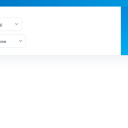
g)
lone