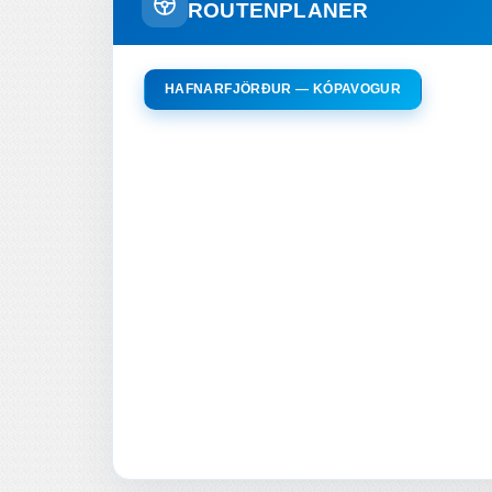
ROUTENPLANER
HAFNARFJÖRÐUR — KÓPAVOGUR