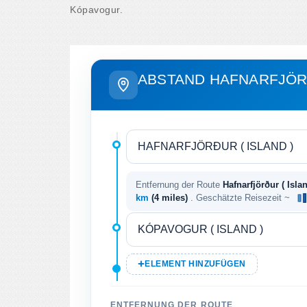
Kópavogur.
ABSTAND HAFNARFJÖR
Entfernung der Route
Hafnarfjörður ( Isla
km
(4 miles)
. Geschätzte Reisezeit ~
ELEMENT HINZUFÜGEN
ENTFERNUNG DER ROUTE