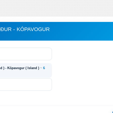
ÐUR - KÓPAVOGUR
nd ) - Kópavogur ( Island )
~
6