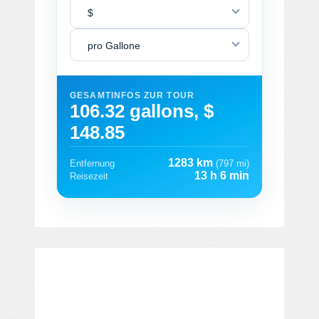
$
pro Gallone
GESAMTINFOS ZUR TOUR
106.32 gallons, $
148.85
1283 km
Entfernung
(797 mi)
13 h 6 min
Reisezeit