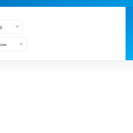
g)
lone