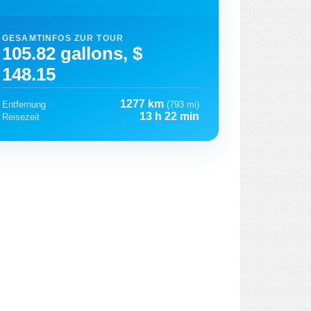
GESAMTINFOS ZUR TOUR
105.82 gallons, $
148.15
1277 km
Entfernung
(793 mi)
13 h 22 min
Reisezeit