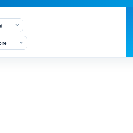
g)
lone