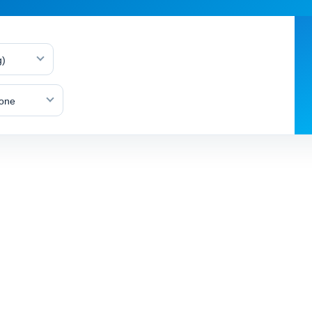
g)
lone