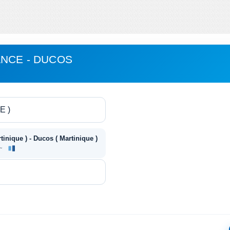
NCE - DUCOS
tinique ) - Ducos ( Martinique )
 ~