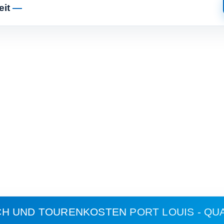
eit
—
CH UND TOURENKOSTEN
PORT LOUIS - Q