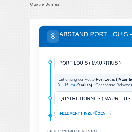
Quatre Bornes.
ABSTAND PORT LOUIS 
Entfernung der Route
Port Louis ( Mauriti
)
~
15 km
(9 miles)
. Geschätzte Reisezei
ELEMENT HINZUFÜGEN
ENTFERNUNG DER ROUTE