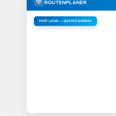
ROUTENPLANER
PORT LOUIS — QUATRE BORNES