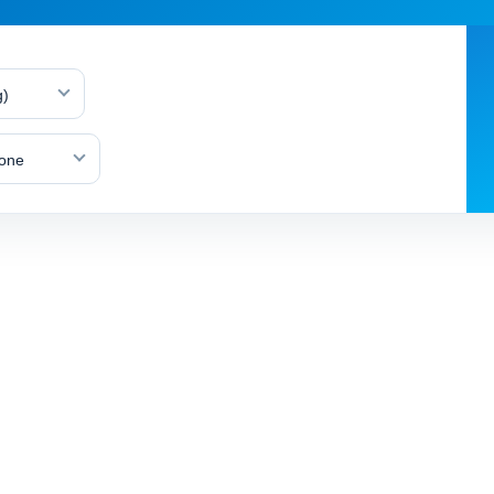
g)
lone