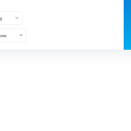
g)
lone