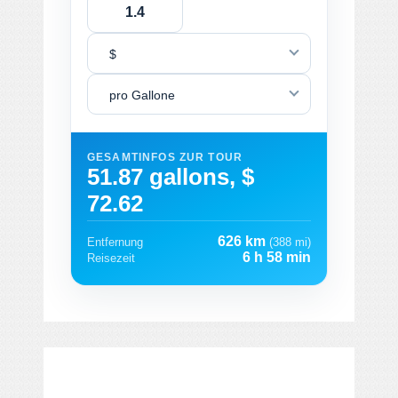
$
pro Gallone
GESAMTINFOS ZUR TOUR
51.87 gallons, $
72.62
626 km
Entfernung
(388 mi)
6 h 58 min
Reisezeit