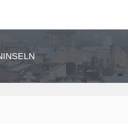
NINSELN
N