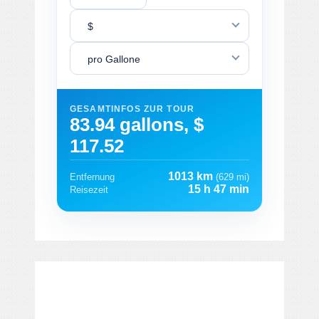
$
pro Gallone
GESAMTINFOS ZUR TOUR
83.94 gallons, $
117.52
1013 km
Entfernung
(629 mi)
15 h 47 min
Reisezeit