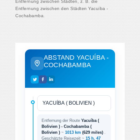
Entfernung zwischen Städten, z. B. die
Entfernung zwischen den Städten Yacuíba -
Cochabamba.
ABSTAND YACUÍBA -
COCHABAMBA
Entfernung der Route
Yacuíba (
Bolivien ) - Cochabamba (
Bolivien )
~
1013 km
(629 miles)
.
Geschätzte Reisezeit ~
15 h. 47