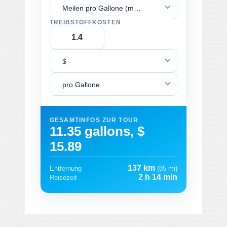
Meilen pro Gallone (mpg)
TREIBSTOFFKOSTEN
$
pro Gallone
GESAMTINFOS ZUR TOUR
11.35 gallons, $
15.89
137 km
Entfernung
(85 mi)
2 h 14 min
Reisezeit