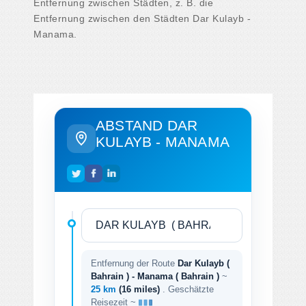
Entfernung zwischen Städten, z. B. die
Entfernung zwischen den Städten Dar Kulayb -
Manama.
ABSTAND DAR
KULAYB - MANAMA
Entfernung der Route
Dar Kulayb (
Bahrain ) - Manama ( Bahrain )
~
25 km
(16 miles)
. Geschätzte
Reisezeit ~