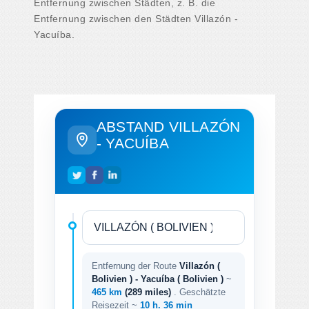
Entfernung zwischen Städten, z. B. die
Entfernung zwischen den Städten Villazón -
Yacuíba.
ABSTAND VILLAZÓN
- YACUÍBA
Entfernung der Route
Villazón (
Bolivien ) - Yacuíba ( Bolivien )
~
465 km
(289 miles)
. Geschätzte
Reisezeit ~
10 h. 36 min