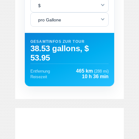
$
pro Gallone
GESAMTINFOS ZUR TOUR
38.53 gallons, $
53.95
465 km
Entfernung
(288 mi)
10 h 36 min
Reisezeit