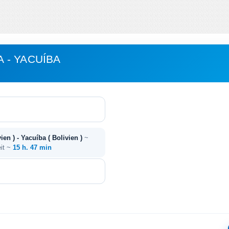
 - YACUÍBA
en ) - Yacuíba ( Bolivien )
~
eit ~
15 h. 47 min