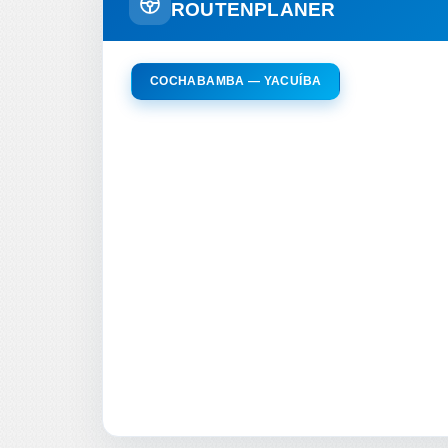
ROUTENPLANER
COCHABAMBA — YACUÍBA