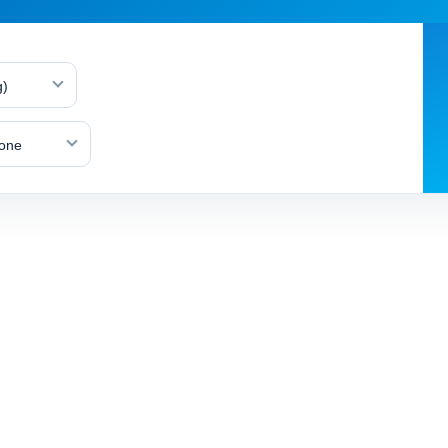
g)
lone