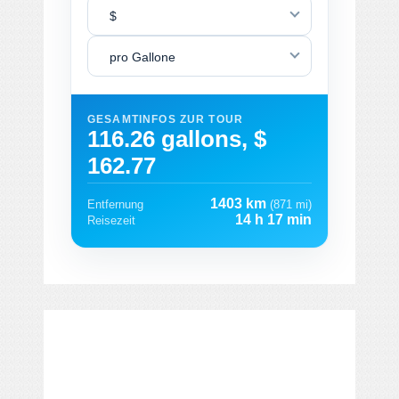
$
pro Gallone
GESAMTINFOS ZUR TOUR
116.26 gallons, $
162.77
1403 km
Entfernung
(871 mi)
14 h 17 min
Reisezeit